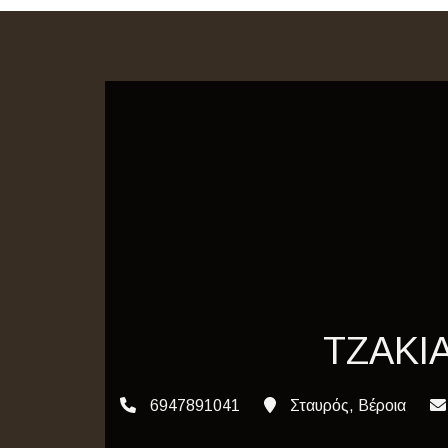
ΤΖΑΚΙ
6947891041
Σταυρός, Βέροια